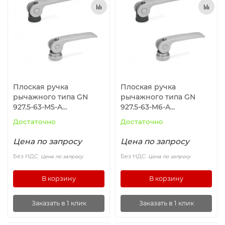
Ролики и колёса
Магниты удерживающие
Конвейерные компоненты
Плоская ручка
Плоская ручка
Компоненты линейного движения
рычажного типа GN
рычажного типа GN
927.5-63-M5-A
927.5-63-M6-A
ELESA+GANTER
ELESA+GANTER
Алюминиевые профили
Достаточно
Достаточно
Цена по запросу
Цена по запросу
Вакуумные компоненты
Без НДС:
Без НДС:
Цена по запросу
Цена по запросу
Станочные приспособления
В корзину
В корзину
Заказать в 1 клик
Заказать в 1 клик