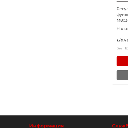
Регу
функ
M8x3
Цена
Без Н
Информация
Служ