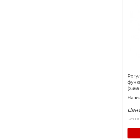
Регу
функ
(236
Цена
Без Н