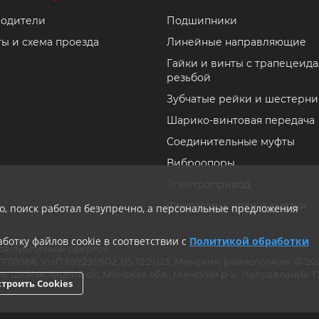
одители
Подшипники
ты и схема проезда
Линейные направляющие
Гайки и винты с трапецеид
резьбой
Зубчатые рейки и шестерни
Шарико-винтовая передача
Соединительные муфты
Виброопоры
Электропривод
Фиксаторы, клеи и смазки
ло, поиск работал безупречно, а персональные предложения
ботку файлов cookie в соответствии с
Политикой обработки
ся публичной офертой.
ии 770068, УНП 692235502, 05.12.2023, Минским райисполком. © 
ь, Щомыслицкий с/с, Минская обл., Минский р-н, Направление ТЭЦ
троить Cookies