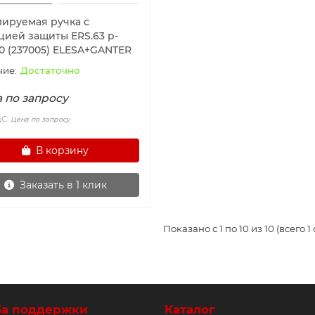
лируемая ручка с
цией защиты ERS.63 p-
0 (237005) ELESA+GANTER
Достаточно
 по запросу
ДС:
Цена по запросу
В корзину
Заказать в 1 клик
Показано с 1 по 10 из 10 (всего 1
ба поддержки
Каталог