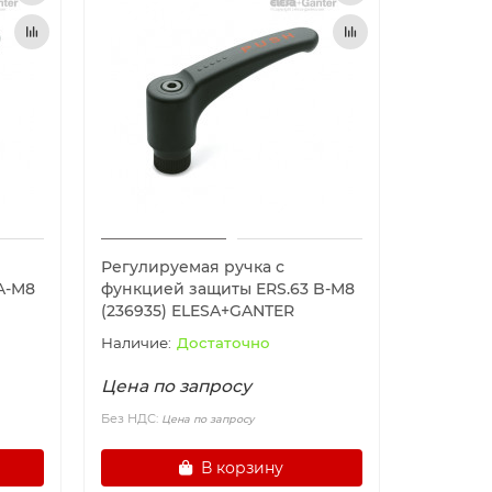
Регулируемая ручка с
A-M8
функцией защиты ERS.63 B-M8
(236935) ELESA+GANTER
Достаточно
Цена по запросу
Без НДС:
Цена по запросу
В корзину