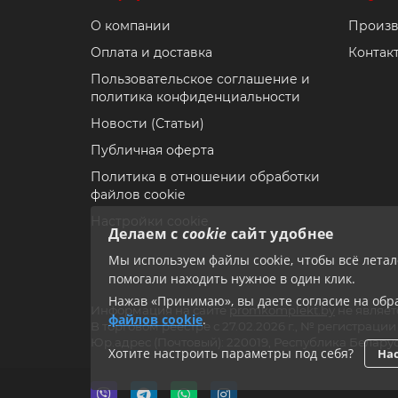
О компании
Произв
Оплата и доставка
Контак
Пользовательское соглашение и
политика конфиденциальности
Новости (Статьи)
Публичная оферта
Политика в отношении обработки
файлов cookie
Настройки cookie
Делаем с
cookie
сайт удобнее
Мы используем файлы cookie, чтобы всё лета
помогали находить нужное в один клик.
Нажав «Принимаю», вы даете согласие на обра
Информация на сайте
promkomplekt.by
не являет
файлов cookie
.
В торговом реестре с 27.02.2026 г., № регистрац
Юр.адрес (Почтовый): 220019, Республика Беларус
Хотите настроить параметры под себя?
Нас