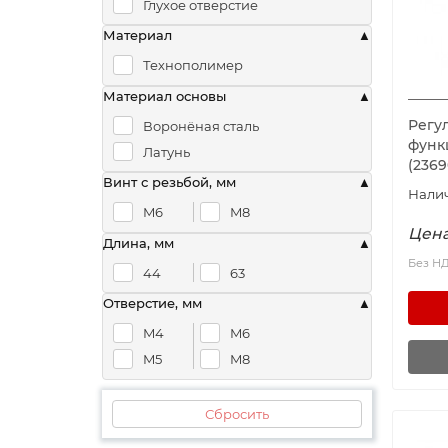
Глухое отверстие
Материал
Технополимер
Материал основы
Регу
Воронёная сталь
функ
Латунь
(236
Винт с резьбой, мм
M6
M8
Цена
Длина, мм
Без Н
44
63
Отверстие, мм
M4
M6
M5
M8
Сбросить