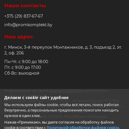
Наши контакты
+375 (29) 837-67-67
info@promkomplekt.by
Наш адрес
г. Минск, 3-й переулок Монтажников, д. 3, подъезд 2, эт.
2, оф. 206
Пн-Чт. с 9:00 до 18:00
Пт. с 9:00 до 17:00
Сб-Вс: выходной
Информация на сайте
promkomplekt.by
не является
публичной офертой.
Делаем с
cookie
сайт удобнее
В торговом реестре с 27.02.2026 г., № регистрации 770068,
Мы используем файлы cookie, чтобы всё летало, поиск работал
УНП 692235502, 05.12.2023, Минским райисполком. © 2023–
безупречно, а персональные предложения помогали находить
2026 promkomplekt.by, ООО «СМТЕХ-БЕЛ».
нужное в один клик.
Юр.адрес (Почтовый): 220019, Республика Беларусь,
Щомыслицкий с/с, Минская обл., Минский р-н,
Нажав «Принимаю», вы даете согласие на обработку файлов
Направление ТЭЦ-4, 3-й пер. Монтажников, д. 3, пом. 6
cookie в соответствии с
Политикой обработки файлов cookie
.