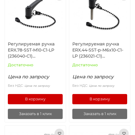
Ролики и колёса
Магниты удерживающие
Конвейерные компоненты
Регулируемая ручка
Регулируемая ручка
ERX.78-SST-M10-C1-LP
ERX.44-SST-p-M6x10-C1-
Компоненты линейного движения
(236040-C1)
LP (236021-C1)
ELESA+GANTER
ELESA+GANTER
Достаточно
Достаточно
Алюминиевые профили
Цена по запросу
Цена по запросу
Вакуумные компоненты
Без НДС:
Без НДС:
Цена по запросу
Цена по запросу
В корзину
В корзину
Станочные приспособления
Заказать в 1 клик
Заказать в 1 клик