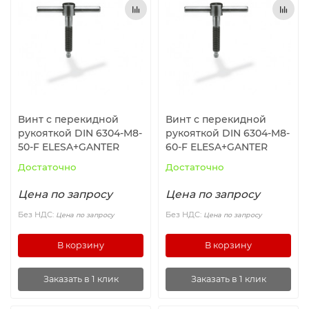
Ролики и колёса
Магниты удерживающие
Конвейерные компоненты
Винт с перекидной
Винт с перекидной
Компоненты линейного движения
рукояткой DIN 6304-M8-
рукояткой DIN 6304-M8-
50-F ELESA+GANTER
60-F ELESA+GANTER
Алюминиевые профили
Достаточно
Достаточно
Цена по запросу
Цена по запросу
Вакуумные компоненты
Без НДС:
Без НДС:
Цена по запросу
Цена по запросу
Станочные приспособления
В корзину
В корзину
Заказать в 1 клик
Заказать в 1 клик