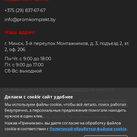
+375 (29) 837-67-67
info@promkomplekt.by
Наш адрес
г. Минск, 3-й переулок Монтажников, д. 3, подъезд 2, эт.
2, оф. 206
Пн-Чт. с 9:00 до 18:00
Пт. с 9:00 до 17:00
Сб-Вс: выходной
Информация на сайте
promkomplekt.by
не является
публичной офертой.
Делаем с
cookie
сайт удобнее
В торговом реестре с 27.02.2026 г., № регистрации 770068,
Мы используем файлы cookie, чтобы всё летало, поиск работал
УНП 692235502, 05.12.2023, Минским райисполком. © 2023–
безупречно, а персональные предложения помогали находить
2026 promkomplekt.by, ООО «СМТЕХ-БЕЛ».
нужное в один клик.
Юр.адрес (Почтовый): 220019, Республика Беларусь,
Щомыслицкий с/с, Минская обл., Минский р-н,
Нажав «Принимаю», вы даете согласие на обработку файлов
Направление ТЭЦ-4, 3-й пер. Монтажников, д. 3, пом. 6
cookie в соответствии с
Политикой обработки файлов cookie
.