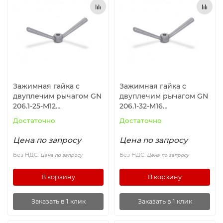
Ролики и колёса
Магниты удерживающие
Конвейерные компоненты
Зажимная гайка с
Зажимная гайка с
Компоненты линейного движения
двуплечим рычагом GN
двуплечим рычагом GN
206.1-25-M12
206.1-32-M16
ELESA+GANTER
ELESA+GANTER
Алюминиевые профили
Достаточно
Достаточно
Цена по запросу
Цена по запросу
Вакуумные компоненты
Без НДС:
Без НДС:
Цена по запросу
Цена по запросу
Станочные приспособления
В корзину
В корзину
Заказать в 1 клик
Заказать в 1 клик