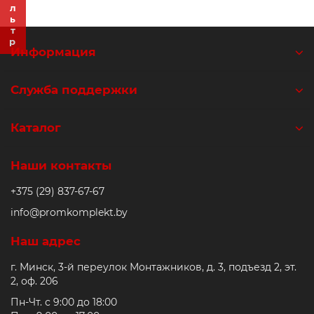
Фильтр
Ролики и колёса
Информация
Магниты удерживающие
Служба поддержки
Конвейерные компоненты
Каталог
Компоненты линейного движения
Алюминиевые профили
Наши контакты
+375 (29) 837-67-67
Вакуумные компоненты
info@promkomplekt.by
Станочные приспособления
Наш адрес
г. Минск, 3-й переулок Монтажников, д. 3, подъезд 2, эт.
2, оф. 206
Пн-Чт. с 9:00 до 18:00