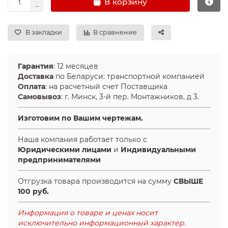
В корзину
Ролики и колёса
В закладки
В сравнение
Магниты удерживающие
Гарантия
: 12 месяцев
Конвейерные компоненты
Доставка
по Беларуси: транспортной компанией
Оплата
: на расчетный счет Поставщика
Компоненты линейного движения
Самовывоз
: г. Минск, 3-й пер. Монтажников, д 3.
Изготовим по Вашим чертежам.
Алюминиевые профили
Наша компания работает только с
Вакуумные компоненты
Юридическими лицами
и
Индивидуальными
предпринимателями
Станочные приспособления
Отгрузка товара производится на сумму
СВЫШЕ
100 руб.
Информация о товаре и ценах носит
исключительно информационный характер.