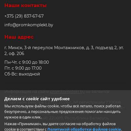
Наши контакты
+375 (29) 837-67-67
info@promkomplekt.by
Наш адрес
г. Минск, 3-й переулок Монтажников, д. 3, подъезд 2, эт.
2, оф. 206
Пн-Чт. с 9:00 до 18:00
Пт. с 9:00 до 17:00
Сб-Вс: выходной
Информация на сайте
promkomplekt.by
не является
публичной офертой.
Делаем с
cookie
сайт удобнее
В торговом реестре с 27.02.2026 г., № регистрации 770068,
Мы используем файлы cookie, чтобы всё летало, поиск работал
УНП 692235502, 05.12.2023, Минским райисполком. © 2023–
безупречно, а персональные предложения помогали находить
2026 promkomplekt.by, ООО «СМТЕХ-БЕЛ».
нужное в один клик.
Юр.адрес (Почтовый): 220019, Республика Беларусь,
Щомыслицкий с/с, Минская обл., Минский р-н,
Нажав «Принимаю», вы даете согласие на обработку файлов
Направление ТЭЦ-4, 3-й пер. Монтажников, д. 3, пом. 6
cookie в соответствии с
Политикой обработки файлов cookie
.