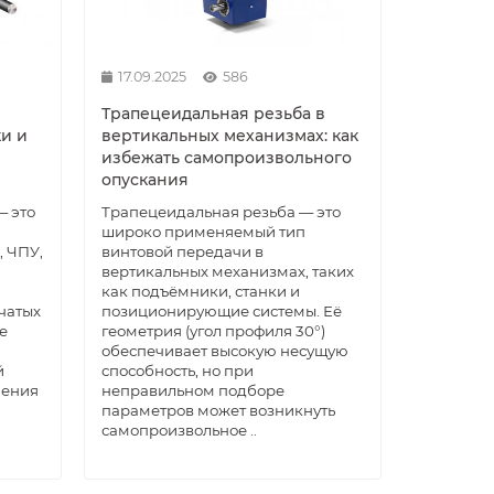
17.09.2025
586
HIWIN
Винт ШВП R63-10-0.05 HIWIN
Каретка
Трапецеидальная резьба в
Достаточно
и и
вертикальных механизмах: как
избежать самопроизвольного
1 849.82 р.
2 700.0
опускания
Без НДС: 1 541.52 р.
Без НДС: 2 
— это
Трапецеидальная резьба — это
широко применяемый тип
, ЧПУ,
винтовой передачи в
В корзину
вертикальных механизмах, таких
как подъёмники, станки и
Заказать в 1 клик
бчатых
позиционирующие системы. Её
е
геометрия (угол профиля 30°)
обеспечивает высокую несущую
й
способность, но при
шения
неправильном подборе
параметров может возникнуть
самопроизвольное ..