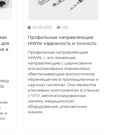
02.09.2025
120
как
Профильные направляющие
 для
HIWIN: надёжность и точность
ия в
Профильные направляющие
HIWIN — это линейные
направляющие с шариковыми
или роликовыми элементами,
обеспечивающие высокоточное
перемещение в промышленных и
ежду
научных системах. Они являются
од
ключевым компонентом в станках
с ЧПУ, автоматизированных
линиях, медицинском
ния,
оборудовании, упаковочных
с
машин..
ью и
го