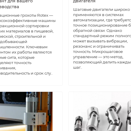
ант для вашего
двигателя
зводства
Шаговые двигатели широко
применяются в системах
ционные грохоты Rotex —
автоматизации, где требует
высокоэффективные машины
точное позиционирование б
ракционной сортировки
обратной связи. Однако
их материалов в пищевой,
стандартный режим полного
еской, строительной и
может вызывать вибрации,
одобывающей
резонанс и ограничивать
ышленности. Ключевым
точность. Микрошаговое
нтом их работы являются
управление — это метод,
ые сита, которые
позволяющий делить кажды
еляют точность
шаг..
ивания,
водительность и срок слу..