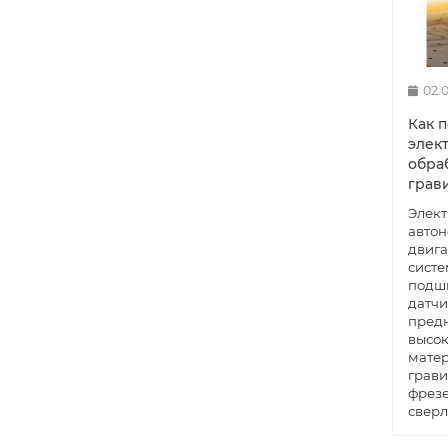
02.
Как 
элек
обра
грав
Элект
авто
двига
систе
подш
датчи
пред
высок
матер
грави
фрезе
сверл