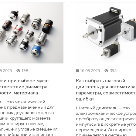
09.2025
198
16.09.2025
395
ки при выборе муфт:
Как выбрать шаговый
ответствие диаметра,
двигатель для автоматиза
кости, материала
параметры, совместимост
ошибки
 — это механический
нт, предназначенный для
Шаговый двигатель — это
нения двух валов с целью
электромеханическое устрой
ачи крутящего момента.
преобразующее электричес
омпенсирует осевые,
импульсы в дискретные угл
льные и угловые смещения,
перемещения. Он широко
ет вибрации и защищает
применяется в системах