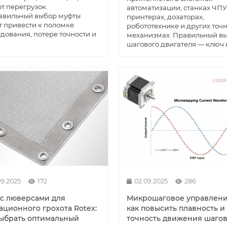
от перегрузок.
автоматизации, станках ЧПУ
авильный выбор муфты
принтерах, дозаторах,
 привести к поломке
робототехнике и других точ
дования, потере точности и
механизмах. Правильный в
шагового двигателя — ключ к 
09.2025
172
02.09.2025
286
 с люверсами для
Микрошаговое управлени
ационного грохота Rotex:
как повысить плавность и
выбрать оптимальный
точность движения шаго