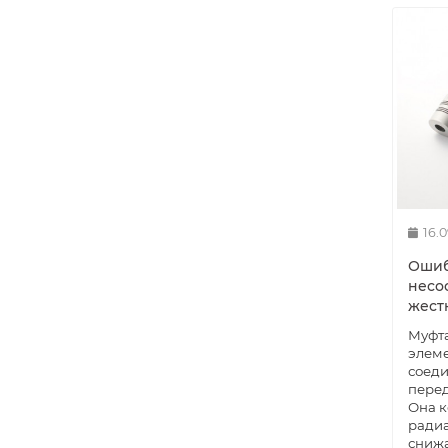
16.
Ошиб
несо
жест
Муфта
элеме
соеди
перед
Она к
радиа
снижа