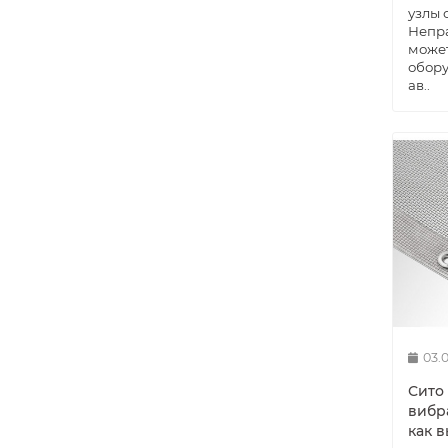
узлы 
Непр
может
обору
ав..
03.
Сито
вибр
как 