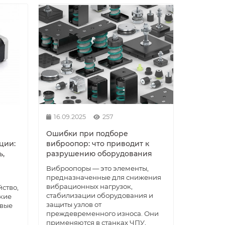
16.09.2025
257
Ошибки при подборе
ции:
виброопор: что приводит к
ь,
разрушению оборудования
Виброопоры — это элементы,
предназначенные для снижения
вибрационных нагрузок,
ство,
стабилизации оборудования и
кие
защиты узлов от
овые
преждевременного износа. Они
применяются в станках ЧПУ,