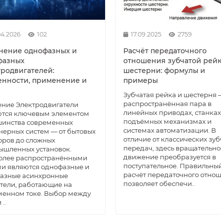
04.2026
102
17.09.2025
2759
а ШВП EF10 HIWIN
Гайка ШВП R63-10K6-FSC 
нение однофазных и
Расчёт передаточного
Достаточно
Достаточно
фазных
отношения зубчатой рейк
тродвигателей:
шестерни: формулы и
00 р.
1 920.72 р.
енности, применение и
примеры
: 105.00 р.
Без НДС: 1 600.60 р.
Зубчатая рейка и шестерня 
распространённая пара в
ние Электродвигатели
линейных приводах, станках
В корзину
В корзину
ются ключевым элементом
подъёмных механизмах и
шинства современных
системах автоматизации. В
ерных систем — от бытовых
Заказать в 1 клик
Заказать в 1 клик
отличие от классических зу
ров до сложных
передач, здесь вращательно
ышленных установок.
движение преобразуется в
олее распространёнными
поступательное. Правильны
и являются однофазные и
расчёт передаточного отно
фазные асинхронные
позволяет обеспечи..
тели, работающие на
енном токе. Выбор между
..