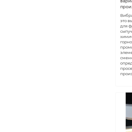
вари
прои
Вибра
это 
для ф
сыпуч
химич
горн
пром
элеме
сменн
опред
просе
произ