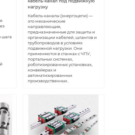
кабель-канал под подвижную
нагрузку
Кабель-каналы (энергоцепи) —
ся
это механические
ез
направляющие,
предназначенные для защиты и
 шага
организации кабелей, шлангов и
трубопроводов в условиях
подвижной нагрузки. Они
применяются в станках с ЧПУ,
портальных системах,
й
роботизированных установках,
конвейерах и
автоматизированных
производственных..