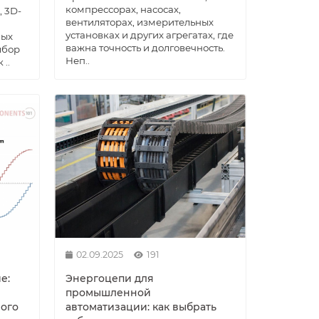
компрессорах, насосах,
, 3D-
вентиляторах, измерительных
установках и других агрегатах, где
ных
важна точность и долговечность.
ыбор
Неп..
..
02.09.2025
191
е:
Энергоцепи для
промышленной
вого
автоматизации: как выбрать