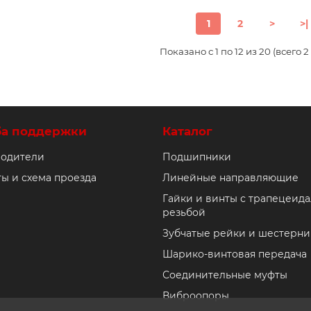
1
2
>
>|
Показано с 1 по 12 из 20 (всего 
ба поддержки
Каталог
одители
Подшипники
ты и схема проезда
Линейные направляющие
Гайки и винты с трапецеид
резьбой
Зубчатые рейки и шестерни
Шарико-винтовая передача
Соединительные муфты
Виброопоры