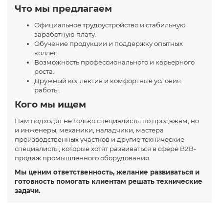
Что мы предлагаем
Роликовые подшипники
Профильные направляющие THK
Шарнирные (карданные) соединения
Фиксирующие элементы
Официальное трудоустройство и стабильную
заработную плату.
Профильные направляющие INA
Механические элементы
Обучение продукции и поддержку опытных
коллег.
Возможность профессионального и карьерного
Цилиндрические направляющие
Шарниры и муфты, Редукторы
роста.
Дружный коллектив и комфортные условия
Выравнивающие опоры
работы.
Кого мы ищем
Промышленные петли
Нам подходят не только специалисты по продажам, но
и инженеры, механики, наладчики, мастера
Замки
производственных участков и другие технические
специалисты, которые хотят развиваться в сфере B2B-
Шарнирные, механические фиксаторы и натяжные
продаж промышленного оборудования.
замки с крюком
Мы ценим ответственность, желание развиваться и
готовность помогать клиентам решать технические
Аксессуары для гидравлики
задачи.
Зажимные соединители для труб